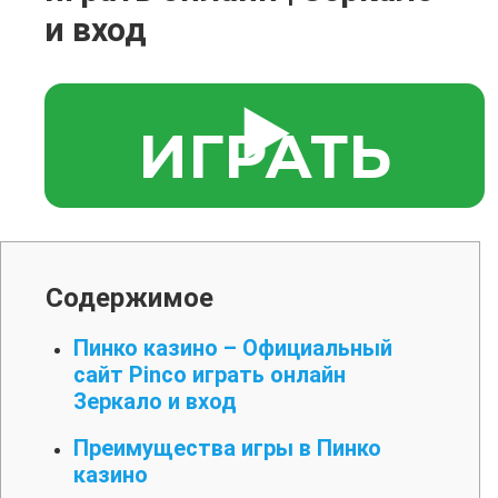
и вход
▶️
ИГРАТЬ
Содержимое
Пинко казино – Официальный
сайт Pinco играть онлайн
Зеркало и вход
Преимущества игры в Пинко
казино