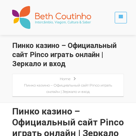
Пинко казино – Официальный
сайт Pinco играть онлайн |
Зеркало и вход
Home
Пинко казино – Официальный сайт Pinco играть
онлайн | Зеркало и вход
Пинко казино –
Официальный сайт Pinco
играть онлайн | Зеркало