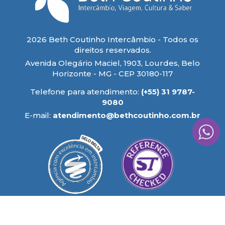
2026 Beth Coutinho Intercâmbio - Todos os
direitos reservados.
Avenida Olegário Maciel, 1903, Lourdes, Belo
Horizonte - MG - CEP 30180-117
Telefone para atendimento:
(+55) 31 9787-
9080
E-mail:
atendimento@bethcoutinho.com.br