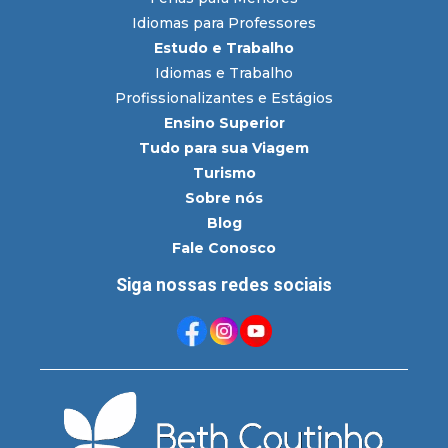
Idiomas para Professores
Estudo e Trabalho
Idiomas e Trabalho
Profissionalizantes e Estágios
Ensino Superior
Tudo para sua Viagem
Turismo
Sobre nós
Blog
Fale Conosco
Siga nossas redes sociais