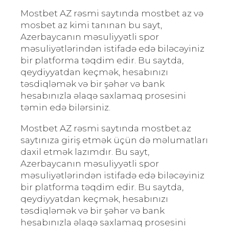
Mostbet AZ rəsmi saytında mostbet az və
mosbet az kimi tanınan bu sayt,
Azerbaycanın məsuliyyətli spor
məsuliyətlərindən istifadə edə biləcəyiniz
bir platforma təqdim edir. Bu saytda,
qeydiyyatdan keçmək, hesabınızı
təsdiqləmək və bir şəhər və bank
hesabınızla əlaqə saxlamaq prosesini
təmin edə bilərsiniz.
Mostbet AZ rəsmi saytında mostbet.az
saytınıza giriş etmək üçün də məlumatları
daxil etmək lazımdır. Bu sayt,
Azerbaycanın məsuliyyətli spor
məsuliyətlərindən istifadə edə biləcəyiniz
bir platforma təqdim edir. Bu saytda,
qeydiyyatdan keçmək, hesabınızı
təsdiqləmək və bir şəhər və bank
hesabınızla əlaqə saxlamaq prosesini