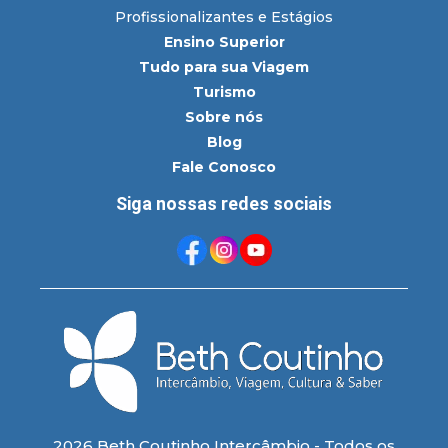
Profissionalizantes e Estágios
Ensino Superior
Tudo para sua Viagem
Turismo
Sobre nós
Blog
Fale Conosco
Siga nossas redes sociais
2026 Beth Coutinho Intercâmbio - Todos os