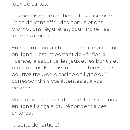
jeux de cartes.
Les bonus et promotions : Les casinos en
ligne doivent offrir des bonus et des
promotions régulières, pour inciter les
joueurs à jouer.
En résumé, pour choisir le meilleur casino
en ligne, il est important de vérifier la
licence, la sécurité, les jeux et les bonus et
promotions. En suivant ces critères, vous
pourrez trouver le casino en ligne qui
correspondra à vos attentes et à vos
besoins.
Voici quelques-uns des meilleurs casinos
en ligne français, qui répondent à ces
critères :
… (suite de l’article)