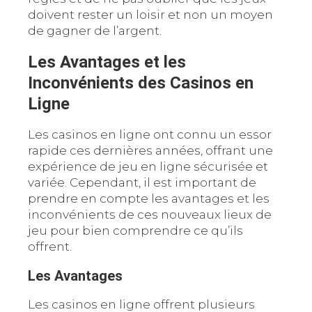
doivent rester un loisir et non un moyen
de gagner de l’argent.
Les Avantages et les
Inconvénients des Casinos en
Ligne
Les casinos en ligne ont connu un essor
rapide ces dernières années, offrant une
expérience de jeu en ligne sécurisée et
variée. Cependant, il est important de
prendre en compte les avantages et les
inconvénients de ces nouveaux lieux de
jeu pour bien comprendre ce qu’ils
offrent.
Les Avantages
Les casinos en ligne offrent plusieurs