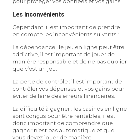
pour protéger vos données et vos gains.
Les Inconvénients
Cependant, il est important de prendre
en compte les inconvénients suivants :
La dépendance : le jeu en ligne peut être
addictive, il est important de jouer de
manière responsable et de ne pas oublier
que c’est un jeu.
La perte de contrôle : il est important de
contrôler vos dépenses et vos gains pour
éviter de faire des erreurs financières.
La difficulté à gagner : les casinos en ligne
sont conçus pour être rentables, il est
donc important de comprendre que
gagner n’est pas automatique et que
vous devez jouer de manière