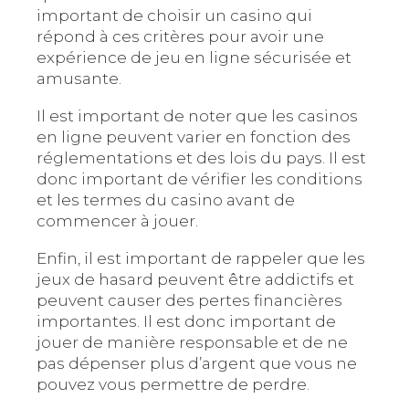
important de choisir un casino qui
répond à ces critères pour avoir une
expérience de jeu en ligne sécurisée et
amusante.
Il est important de noter que les casinos
en ligne peuvent varier en fonction des
réglementations et des lois du pays. Il est
donc important de vérifier les conditions
et les termes du casino avant de
commencer à jouer.
Enfin, il est important de rappeler que les
jeux de hasard peuvent être addictifs et
peuvent causer des pertes financières
importantes. Il est donc important de
jouer de manière responsable et de ne
pas dépenser plus d’argent que vous ne
pouvez vous permettre de perdre.