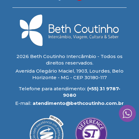
2026 Beth Coutinho Intercâmbio - Todos os
direitos reservados.
Avenida Olegário Maciel, 1903, Lourdes, Belo
Horizonte - MG - CEP 30180-117
Telefone para atendimento:
(+55) 31 9787-
9080
E-mail:
atendimento@bethcoutinho.com.br