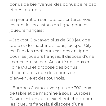
bonus de bienvenue, des bonus de reload
et des tournois.
En prenant en compte ces critères, voici
les meilleurs casinos en ligne pour les
joueurs français :
– Jackpot City : avec plus de 500 jeux de
table et de machine à sous, Jackpot City
est l’un des meilleurs casinos en ligne
pour les joueurs français. Il dispose d’une
licence émise par l’Autorité des jeux en
ligne (AJE) et propose des bonus
attractifs, tels que des bonus de
bienvenue et des tournois.
– Europes Casino : avec plus de 300 jeux
de table et de machine à sous, Europes
Casino est un autre excellent choix pour
les joueurs français. Il dispose d’une