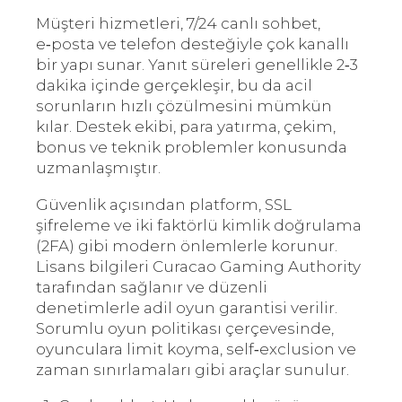
Müşteri hizmetleri, 7/24 canlı sohbet,
e‑posta ve telefon desteğiyle çok kanallı
bir yapı sunar. Yanıt süreleri genellikle 2‑3
dakika içinde gerçekleşir, bu da acil
sorunların hızlı çözülmesini mümkün
kılar. Destek ekibi, para yatırma, çekim,
bonus ve teknik problemler konusunda
uzmanlaşmıştır.
Güvenlik açısından platform, SSL
şifreleme ve iki faktörlü kimlik doğrulama
(2FA) gibi modern önlemlerle korunur.
Lisans bilgileri Curacao Gaming Authority
tarafından sağlanır ve düzenli
denetimlerle adil oyun garantisi verilir.
Sorumlu oyun politikası çerçevesinde,
oyunculara limit koyma, self‑exclusion ve
zaman sınırlamaları gibi araçlar sunulur.