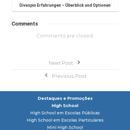
Divaspin Erfahrungen – Überblick und Optionen
Sl
Comments
Comments are closed.
Next Post
Previous Post
Destaques e Promoções
High School
High School em Escolas Públicas
High School em Escolas Particulares
Mini High School