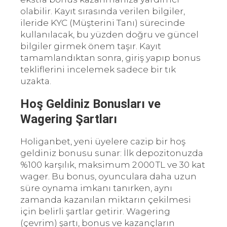
olabilir. Kayıt sırasında verilen bilgiler,
ileride KYC (Müşterini Tanı) sürecinde
kullanılacak, bu yüzden doğru ve güncel
bilgiler girmek önem taşır. Kayıt
tamamlandıktan sonra, giriş yapıp bonus
tekliflerini incelemek sadece bir tık
uzakta.
Hoş Geldiniz Bonusları ve
Wagering Şartları
Holiganbet, yeni üyelere cazip bir hoş
geldiniz bonusu sunar: İlk depozitonuzda
%100 karşılık, maksimum 2 000 TL ve 30 kat
wager. Bu bonus, oyunculara daha uzun
süre oynama imkanı tanırken, aynı
zamanda kazanılan miktarın çekilmesi
için belirli şartlar getirir. Wagering
(çevrim) şartı, bonus ve kazançların