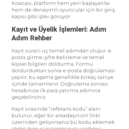
Kısacası, platform hem yeni başlayanlar
hem de deneyimli oyuncular için bir giriş
kapısı gibi işlev görüyor.
Kayıt ve Üyelik İşlemleri: Adım
Adım Rehber
Kayıt süreci üç temel adımdan oluşur: e-
posta girme, şifre belirleme ve temel
kişisel bilgileri doldurma. Formu
doldurduktan sonra e-posta doğrulaması
yapılır; bu aşama genellikle birkaç saniye
içinde tamamlanır. Doğrulama sonrası
hesabınıza ilk para yatırma adımına
geçebilirsiniz.
Kayıt sırasında “referans kodu” alanı
bulunur; eğer bir arkadaşınızın linki
üzerinden geliyorsanız bu kodu eklemek
ekstra bonus kazanmanıza yardımcı