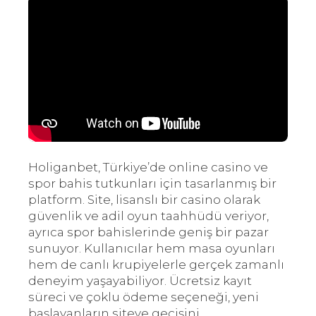
Holiganbet, Türkiye’de online casino ve
spor bahis tutkunları için tasarlanmış bir
platform. Site, lisanslı bir casino olarak
güvenlik ve adil oyun taahhüdü veriyor,
ayrıca spor bahislerinde geniş bir pazar
sunuyor. Kullanıcılar hem masa oyunları
hem de canlı krupiyelerle gerçek zamanlı
deneyim yaşayabiliyor. Ücretsiz kayıt
süreci ve çoklu ödeme seçeneği, yeni
başlayanların siteye geçişini