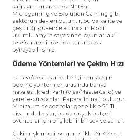
sağlayıcıları arasında NetEnt,
Microgaming ve Evolution Gaming gibi
sektörün devleri bulunur, bu da kalite ve
çeşitliliği güvence altına alır. Mobil
uyumlu arayüz sayesinde, oyunları akıllı
telefon üzerinden de sorunsuzca
oynayabilirsiniz.
Ödeme Yöntemleri ve Çekim Hızı
Türkiye’deki oyuncular için en yaygın
ödeme yöntemleri arasında banka
havalesi, kredi kartı (Visa/MasterCard) ve
yerel e‑cüzdanlar (Papara, Ininal) bulunur.
Minimum depozitolar genellikle 50 TL
civarında başlar, bu da düşük bütçeli
oyuncular için erişilebilir bir seviye sunar.
Çekim işlemleri ise genellikle 24‑48 saat