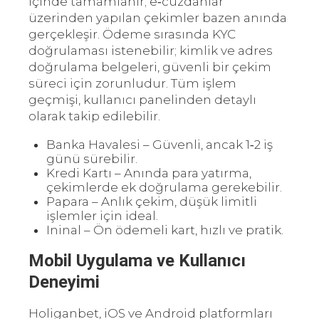
içinde tamamlanır; e‑cüzdanlar
üzerinden yapılan çekimler bazen anında
gerçekleşir. Ödeme sırasında KYC
doğrulaması istenebilir; kimlik ve adres
doğrulama belgeleri, güvenli bir çekim
süreci için zorunludur. Tüm işlem
geçmişi, kullanıcı panelinden detaylı
olarak takip edilebilir.
Banka Havalesi – Güvenli, ancak 1‑2 iş
günü sürebilir.
Kredi Kartı – Anında para yatırma,
çekimlerde ek doğrulama gerekebilir.
Papara – Anlık çekim, düşük limitli
işlemler için ideal.
Ininal – Ön ödemeli kart, hızlı ve pratik.
Mobil Uygulama ve Kullanıcı
Deneyimi
Holiganbet, iOS ve Android platformları