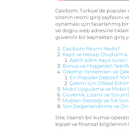
Casibom, Türkiye’de popüler o
sitenin resmi giriş sayfasını 
oynaması için tasarlanmış bir
ve doğru web adresine tıklamak
güvenilir bir kaynaktan giriş
Casibom Resmi Nedir?
Kayıt ve Hesap Oluşturma
Adım adım kayıt süreci
Bonus ve Hoşgeldin Teklifl
Ödeme Yöntemleri ve Çek
En Popüler Deposit Yö
Çekim İçin Dikkat Edil
Mobil Uygulama ve Mobil
Güvenlik, Lisans ve Soru
Müşteri Desteği ve Sık Sor
Son Değerlendirme ve Öne
Site, lisanslı bir kumar opera
kişisel ve finansal bilgilerin