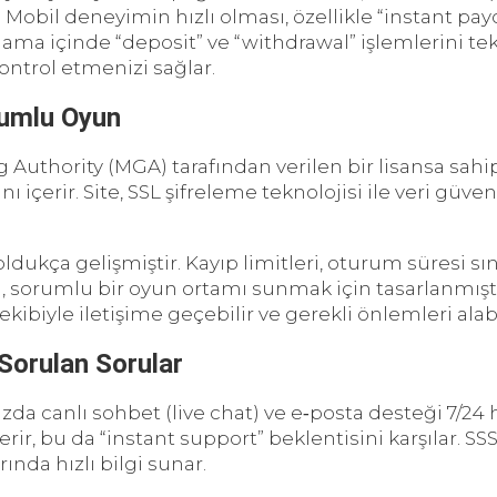
ir. Mobil deneyimin hızlı olması, özellikle “instant p
ygulama içinde “deposit” ve “withdrawal” işlemlerini 
ontrol etmenizi sağlar.
rumlu Oyun
uthority (MGA) tarafından verilen bir lisansa sahipti
içerir. Site, SSL şifreleme teknolojisi ile veri güvenl
dukça gelişmiştir. Kayıp limitleri, oturum süresi sını
, sorumlu bir oyun ortamı sunmak için tasarlanmıştır
ekibiyle iletişime geçebilir ve gerekli önlemleri alabi
Sorulan Sorular
da canlı sohbet (live chat) ve e‑posta desteği 7/24 
erir, bu da “instant support” beklentisini karşılar. SS
nda hızlı bilgi sunar.