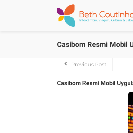
Casibom Resmi Mobil U
Previous Post
Casibom Resmi Mobil Uygul