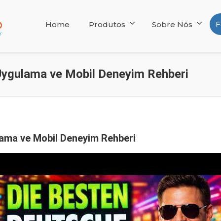
F
Home
Produtos
Sobre Nós
ygulama ve Mobil Deneyim Rehberi
ama ve Mobil Deneyim Rehberi