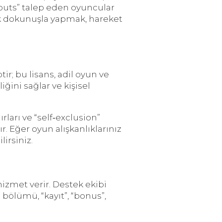
ayouts” talep eden oyuncular
tek dokunuşla yapmak, hareket
r; bu lisans, adil oyun ve
iğini sağlar ve kişisel
rları ve “self‑exclusion”
. Eğer oyun alışkanlıklarınız
lirsiniz.
hizmet verir. Destek ekibi
S bölümü, “kayıt”, “bonus”,