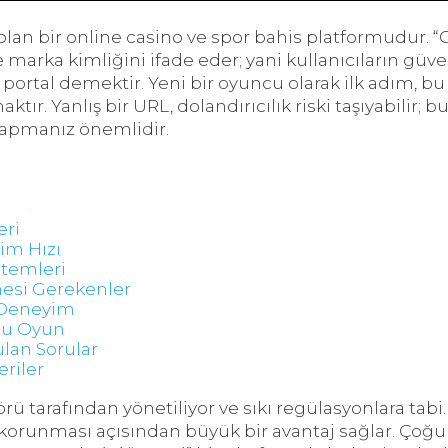
lan bir online casino ve spor bahis platformudur. “
ve marka kimliğini ifade eder; yani kullanıcıların gü
 portal demektir. Yeni bir oyuncu olarak ilk adım, bu
tır. Yanlış bir URL, dolandırıcılık riski taşıyabilir;
 yapmanız önemlidir.
eri
im Hızı
ntemleri
mesi Gerekenler
 Deneyim
mlu Oyun
ulan Sorular
riler
törü tarafından yönetiliyor ve sıkı regülasyonlara ta
in korunması açısından büyük bir avantaj sağlar. Çoğu k