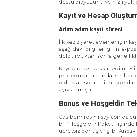
dostu arayüzünü ve hızlı yükl
Kayıt ve Hesap Oluştu
Adım adım kayıt süreci
İlk kez ziyaret edenler için k
aşağıdaki bilgileri girin: e‑po
doldurduktan sonra genellikle 
Kaydolurken dikkat edilmesi 
prosedürü sırasında kimlik do
olduktan sonra bir hoşgeldin 
açıklanmıştır.
Bonus ve Hoşgeldin Tekl
Casibom resmi sayfasında sunu
bir “Hoşgeldin Paketi” içinde
ücretsiz dönüşler gibi. Anc