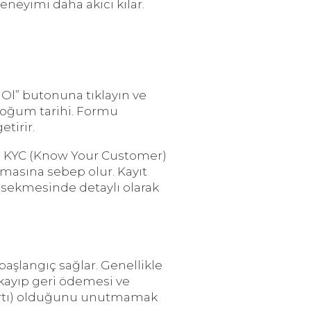
eneyimi daha akıcı kılar.
e Ol” butonuna tıklayın ve
e doğum tarihi. Formu
tirir.
r. KYC (Know Your Customer)
nmasına sebep olur. Kayıt
” sekmesinde detaylı olarak
aşlangıç sağlar. Genellikle
 kayıp geri ödemesi ve
şartı) olduğunu unutmamak