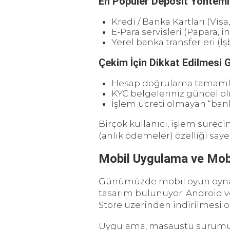
En Popüler Deposit Yönteml
Kredi / Banka Kartları (Vis
E-Para servisleri (Papara, in
Yerel banka transferleri (İş
Çekim İçin Dikkat Edilmesi 
Hesap doğrulama tamamlan
KYC belgeleriniz güncel olm
İşlem ücreti olmayan “bank
Birçok kullanıcı, işlem sürec
(anlık ödemeler) özelliği say
Mobil Uygulama ve Mob
Günümüzde mobil oyun oynama
tasarım bulunuyor. Android ve
Store üzerinden indirilmesi ön
Uygulama, masaüstü sürümüyle 