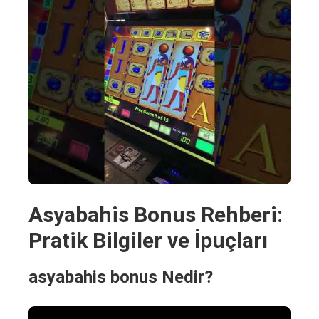
Asyabahis Bonus Rehberi:
Pratik Bilgiler ve İpuçları
asyabahis bonus Nedir?