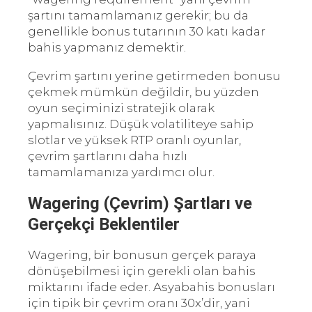
şartını tamamlamanız gerekir; bu da
genellikle bonus tutarının 30 katı kadar
bahis yapmanız demektir.
Çevrim şartını yerine getirmeden bonusu
çekmek mümkün değildir, bu yüzden
oyun seçiminizi stratejik olarak
yapmalısınız. Düşük volatiliteye sahip
slotlar ve yüksek RTP oranlı oyunlar,
çevrim şartlarını daha hızlı
tamamlamanıza yardımcı olur.
Wagering (Çevrim) Şartları ve
Gerçekçi Beklentiler
Wagering, bir bonusun gerçek paraya
dönüşebilmesi için gerekli olan bahis
miktarını ifade eder. Asyabahis bonusları
için tipik bir çevrim oranı 30x’dir, yani