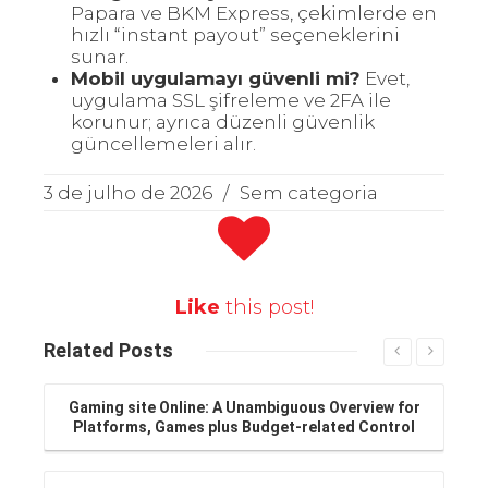
Papara ve BKM Express, çekimlerde en
hızlı “instant payout” seçeneklerini
sunar.
Mobil uygulamayı güvenli mi?
Evet,
uygulama SSL şifreleme ve 2FA ile
korunur; ayrıca düzenli güvenlik
güncellemeleri alır.
3 de julho de 2026
/
Sem categoria
Like
this post!
Related
Posts
Gaming site Online: A Unambiguous Overview for
E
Platforms, Games plus Budget-related Control